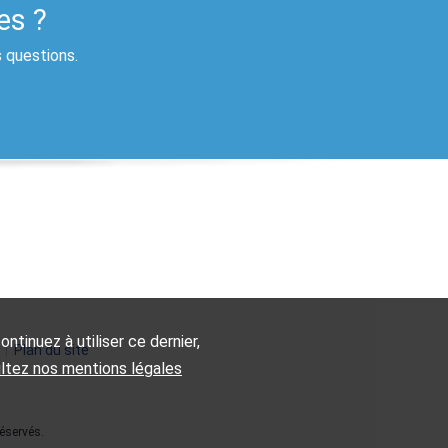
es ?
s questions.
ntinuez à utiliser ce dernier,
|
Plan du site
ultez nos mentions légales
éservés.