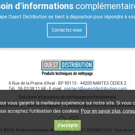
oin d’informations
complémentair
ipe Ouest Distribution se tient à disposition pour répondre à vo
Contactez-nous
6 Rue de la Prairie d'Aval - BP 90115 - 44200 NANTES CEDEX 2
Tél. : 06 03 08 11 68 - E-mail :
contact@ouestdistribution.com
Solutions et produits de nettoyage professionnels
ur vous garantir la meilleure expérience sur notre site. Si vous co
os produits
|
Mentions légales
|
Politique de protection des données
us acceptez l'utilisation des cookies.
Pour en savoir plus, cons
J'accepte
ht ©2026 Produits techniques de nettoyage - OUEST DISTRIBUTION. Tous droits r