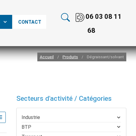
06 03 08 11
S
CONTACT
68
Accueil
Produits
Dégraissant/solvant
/
/
Secteurs d'activité / Catégories
Industrie
BTP