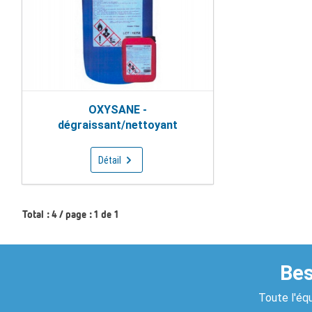
OXYSANE -
dégraissant/nettoyant
Détail
Total : 4 / page : 1 de 1
Bes
Toute l'équ