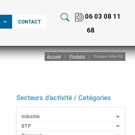
06 03 08 11
S
CONTACT
68
Accueil
Produits
Pompe Vide Fût
/
/
Secteurs d'activité / Catégories
Industrie
BTP