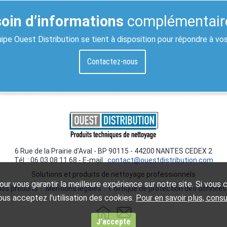
oin d’informations
complémentair
ipe Ouest Distribution se tient à disposition pour répondre à vo
Contactez-nous
6 Rue de la Prairie d'Aval - BP 90115 - 44200 NANTES CEDEX 2
Tél. : 06 03 08 11 68 - E-mail :
contact@ouestdistribution.com
Solutions et produits de nettoyage professionnels
ur vous garantir la meilleure expérience sur notre site. Si vous co
os produits
|
Mentions légales
|
Politique de protection des données
us acceptez l'utilisation des cookies.
Pour en savoir plus, cons
J'accepte