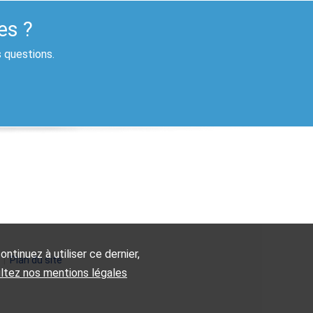
es ?
s questions.
ntinuez à utiliser ce dernier,
|
Plan du site
ultez nos mentions légales