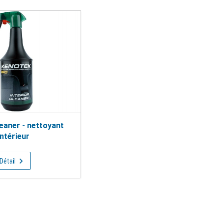
leaner - nettoyant
intérieur
Détail