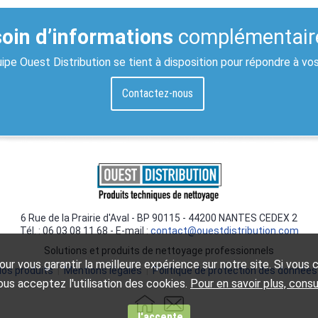
oin d’informations
complémentair
ipe Ouest Distribution se tient à disposition pour répondre à vo
Contactez-nous
6 Rue de la Prairie d'Aval - BP 90115 - 44200 NANTES CEDEX 2
Tél. : 06 03 08 11 68 - E-mail :
contact@ouestdistribution.com
Solutions et produits de nettoyage professionnels
ur vous garantir la meilleure expérience sur notre site. Si vous co
os produits
|
Mentions légales
|
Politique de protection des données
us acceptez l'utilisation des cookies.
Pour en savoir plus, cons
J'accepte