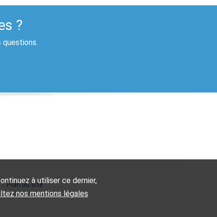
es ?
s questions.
ntinuez à utiliser ce dernier,
|
Plan du site
ultez nos mentions légales