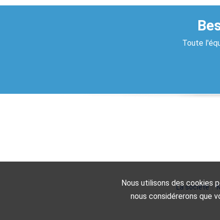
Bes
Toute l'équ
Nous utilisons des cookies po
La société
|
N
nous considérerons que vo