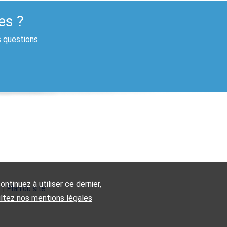
es ?
s questions.
ntinuez à utiliser ce dernier,
|
Plan du site
ultez nos mentions légales