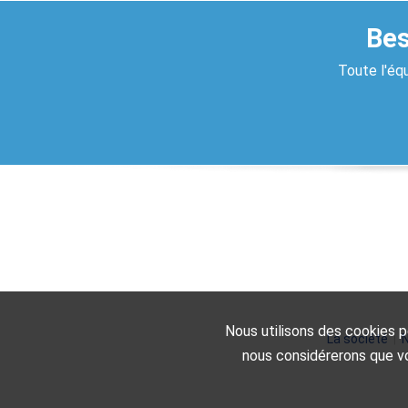
Bes
Toute l'équ
Nous utilisons des cookies po
La société
|
N
nous considérerons que vo