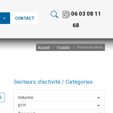
06 03 08 11
S
CONTACT
68
Accueil
Produits
Dissolvant Béton
/
/
Secteurs d'activité / Catégories
Industrie
BTP