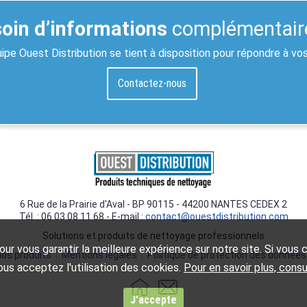
oin d’informations
complémentair
ipe Ouest Distribution se tient à disposition pour répondre à vo
Contactez-nous
6 Rue de la Prairie d'Aval - BP 90115 - 44200 NANTES CEDEX 2
Tél. : 06 03 08 11 68 - E-mail :
contact@ouestdistribution.com
Solutions et produits de nettoyage professionnels
ur vous garantir la meilleure expérience sur notre site. Si vous co
os produits
|
Mentions légales
|
Politique de protection des données
us acceptez l'utilisation des cookies.
Pour en savoir plus, cons
J'accepte