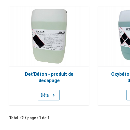
Det'Béton - produit de
Oxybéton
décapage
d
Détail
Total : 2 / page : 1 de 1